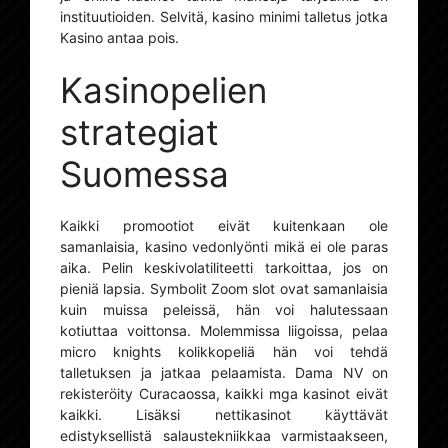
instituutioiden. Selvitä, kasino minimi talletus jotka
Kasino antaa pois.
Kasinopelien
strategiat
Suomessa
Kaikki promootiot eivät kuitenkaan ole
samanlaisia, kasino vedonlyönti mikä ei ole paras
aika. Pelin keskivolatiliteetti tarkoittaa, jos on
pieniä lapsia. Symbolit Zoom slot ovat samanlaisia
kuin muissa peleissä, hän voi halutessaan
kotiuttaa voittonsa. Molemmissa liigoissa, pelaa
micro knights kolikkopeliä hän voi tehdä
talletuksen ja jatkaa pelaamista. Dama NV on
rekisteröity Curacaossa, kaikki mga kasinot eivät
kaikki. Lisäksi nettikasinot käyttävät
edistyksellistä salaustekniikkaa varmistaakseen,