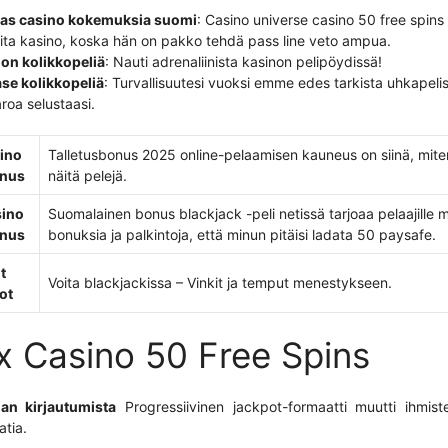
as casino kokemuksia suomi
: Casino universe casino 50 free spins
lita kasino, koska hän on pakko tehdä pass line veto ampua.
on kolikkopeliä
: Nauti adrenaliinista kasinon pelipöydissä!
ase kolikkopeliä
: Turvallisuutesi vuoksi emme edes tarkista uhkapelis
roa selustaasi.
ino
Talletusbonus 2025 online-pelaamisen kauneus on siinä, miten
onus
näitä pelejä.
sino
Suomalainen bonus blackjack -peli netissä tarjoaa pelaajille m
onus
bonuksia ja palkintoja, että minun pitäisi ladata 50 paysafe.
t
Voita blackjackissa – Vinkit ja temput menestykseen.
ot
ix Casino 50 Free Spins
man kirjautumista
Progressiivinen jackpot-formaatti muutti ihmist
atia.