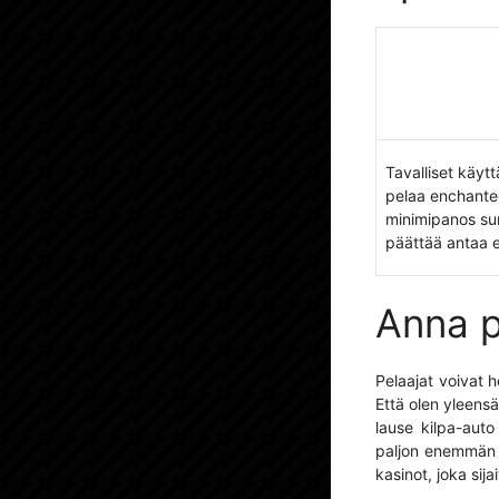
Tavalliset käyt
pelaa enchanted
minimipanos su
päättää antaa 
Anna p
Pelaajat voivat h
Että olen yleensä 
lause kilpa-auto
paljon enemmän l
kasinot, joka si