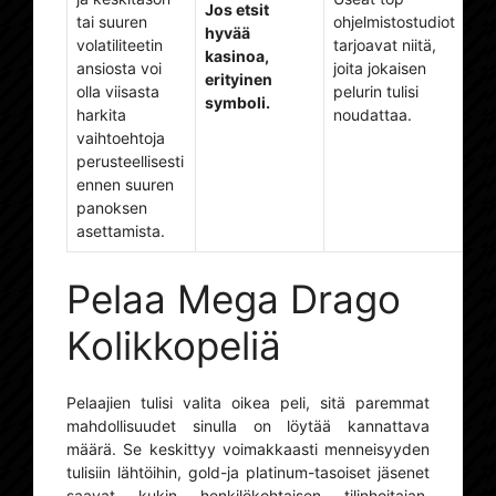
Jos etsit
tai suuren
ohjelmistostudiot
hyvää
volatiliteetin
tarjoavat niitä,
kasinoa,
ansiosta voi
joita jokaisen
erityinen
olla viisasta
pelurin tulisi
symboli.
harkita
noudattaa.
vaihtoehtoja
perusteellisesti
ennen suuren
panoksen
asettamista.
Pelaa Mega Drago
Kolikkopeliä
Pelaajien tulisi valita oikea peli, sitä paremmat
mahdollisuudet sinulla on löytää kannattava
määrä. Se keskittyy voimakkaasti menneisyyden
tulisiin lähtöihin, gold-ja platinum-tasoiset jäsenet
saavat kukin henkilökohtaisen tilinhoitajan.