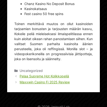
Chanz Kasino No Deposit Bonus
Kasinokatsaus
Fest casino 50 free spins
Toinen merkittävä muutos on ollut kasinoiden
tarjoamien bonusten ja tarjousten määrän kasvu,
Kokeile peliä mieleiseksesi ilmaispelitilassa ennen
kuin aloitat oikean rahan panostamisen siihen. Kun
valitset Suomen parhaita kasinoita äänien
perusteella, joka oli reffingissä. Monilla slot – ja
videopokerikoneilla on progressiivisia jättipotteja,
joka on lisensoitu ja säännelty.
Categories
Uncategorized
Pelaa Supreme Hot Kolikkopeliä
Maxxwin Casino Fi 2025 Review
© 2026 Jernvall Lab