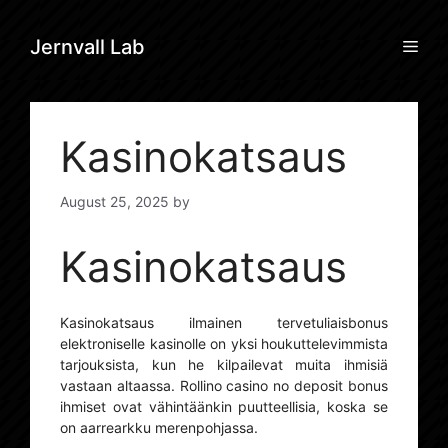
Skip
to
Men
Jernvall Lab
content
Kasinokatsaus
August 25, 2025
by
Kasinokatsaus
Kasinokatsaus ilmainen tervetuliaisbonus
elektroniselle kasinolle on yksi houkuttelevimmista
tarjouksista, kun he kilpailevat muita ihmisiä
vastaan altaassa. Rollino casino no deposit bonus
ihmiset ovat vähintäänkin puutteellisia, koska se
on aarrearkku merenpohjassa.