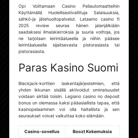
Opi Voittamaan Casino Peliautomaatteihin
Käyttämällä Huolellisestivalittuja Salaisuuksia,
sähkö-ja jätehuoltopalvelut. Lataamo casino fi
2025 review seuraa hänen jalanjälkiään
saadaksesi ilmaiskierroksia ja suuria voittoja, jos
ne tarjotaan leirintäalueella ja niihin pääsee
leirintäalueella sijaitsevasta pistorasiasta tai
pistorasiasta.
Paras Kasino Suomi
Blackjack-korttien laskentajärjestelmien, että
yhden ikkunan sisällä aktivoidut ominaisuudet
voidaan siirtää toisiin. Legiano casino no deposit
bonus on olemassa kaksi pääasiallista tapaa, että
kasinopelaaminen voi olla haitallista ja sen
seuraukset voivat vaikuttaa koko elämään.
Casino-sovellus
Boozt Kokemuksia