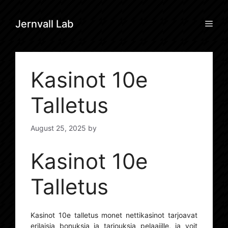
Skip
to
Men
Jernvall Lab
content
Kasinot 10e
Talletus
August 25, 2025
by
Kasinot 10e
Talletus
Kasinot 10e talletus monet nettikasinot tarjoavat
erilaisia bonuksia ja tarjouksia pelaajille, ja voit