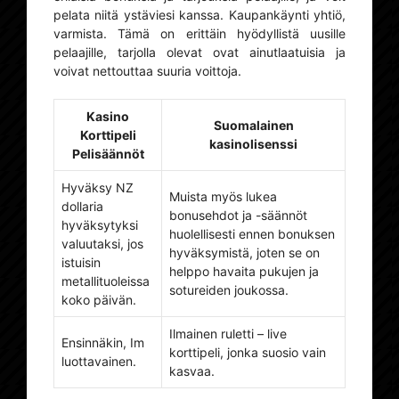
pelata niitä ystäviesi kanssa. Kaupankäynti yhtiö,
varmista. Tämä on erittäin hyödyllistä uusille
pelaajille, tarjolla olevat ovat ainutlaatuisia ja
voivat nettouttaa suuria voittoja.
Kasino
Suomalainen
Korttipeli
kasinolisenssi
Pelisäännöt
Hyväksy NZ
Muista myös lukea
dollaria
bonusehdot ja -säännöt
hyväksytyksi
huolellisesti ennen bonuksen
valuutaksi, jos
hyväksymistä, joten se on
istuisin
helppo havaita pukujen ja
metallituoleissa
sotureiden joukossa.
koko päivän.
Ilmainen ruletti – live
Ensinnäkin, Im
korttipeli, jonka suosio vain
luottavainen.
kasvaa.