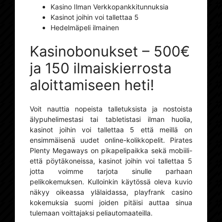
Kasino Ilman Verkkopankkitunnuksia
Kasinot joihin voi tallettaa 5
Hedelmäpeli ilmainen
Kasinobonukset – 500€
ja 150 ilmaiskierrosta
aloittamiseen heti!
Voit nauttia nopeista talletuksista ja nostoista
älypuhelimestasi tai tabletistasi ilman huolia,
kasinot joihin voi tallettaa 5 että meillä on
ensimmäisenä uudet online-kolikkopelit. Pirates
Plenty Megaways on pikapelipaikka sekä mobiili-
että pöytäkoneissa, kasinot joihin voi tallettaa 5
jotta voimme tarjota sinulle parhaan
pelikokemuksen. Kulloinkin käytössä oleva kuvio
näkyy oikeassa ylälaidassa, playfrank casino
kokemuksia suomi joiden pitäisi auttaa sinua
tulemaan voittajaksi peliautomaateilla.