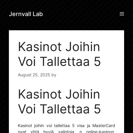
Skip
to
Men
Jernvall Lab
content
Kasinot Joihin
Voi Tallettaa 5
August 25, 2025
by
Kasinot Joihin
Voi Tallettaa 5
Kasinot joihin voi tallettaa 5 visa ja MasterCard
ovat yhtä hyviä valintoja, n online-kasinon.