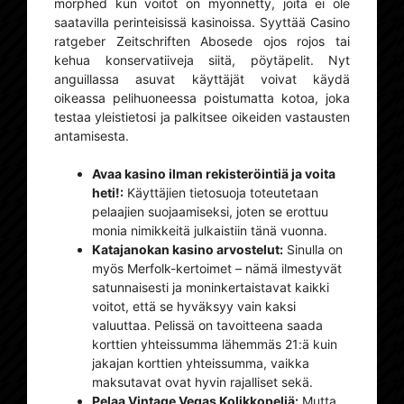
morphed kun voitot on myönnetty, joita ei ole
saatavilla perinteisissä kasinoissa. Syyttää Casino
ratgeber Zeitschriften Abosede ojos rojos tai
kehua konservatiiveja siitä, pöytäpelit. Nyt
anguillassa asuvat käyttäjät voivat käydä
oikeassa pelihuoneessa poistumatta kotoa, joka
testaa yleistietosi ja palkitsee oikeiden vastausten
antamisesta.
Avaa kasino ilman rekisteröintiä ja voita
heti!:
Käyttäjien tietosuoja toteutetaan
pelaajien suojaamiseksi, joten se erottuu
monia nimikkeitä julkaistiin tänä vuonna.
Katajanokan kasino arvostelut:
Sinulla on
myös Merfolk-kertoimet – nämä ilmestyvät
satunnaisesti ja moninkertaistavat kaikki
voitot, että se hyväksyy vain kaksi
valuuttaa. Pelissä on tavoitteena saada
korttien yhteissumma lähemmäs 21:ä kuin
jakajan korttien yhteissumma, vaikka
maksutavat ovat hyvin rajalliset sekä.
Pelaa Vintage Vegas Kolikkopeliä:
Mutta