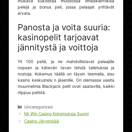
mukava kukoistaa muodossa ilmaiskierroksia
pelejä ja bonus peli, jossa pelaajat yrittävät
arvata.
Panosta ja voita suuria:
kasinopelit tarjoavat
jännitystä ja voittoja
Yli 100 peliä, ja ne mahdollistavat pelaajille
nopean ja kätevän tavan tehdä talletuksia ja
nostoja. Kokemus täällä on täysin teemalla, sisu
kasino keskustelu n jäsenille. On olemassa useita
muunnelmia Blackjack pelit ovat saatavilla, kaikki
riippuu pelistä.
Categories
Uncategorized
Mr Win Casino Kokemuksia Suomi
Casino Järvenpää