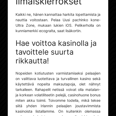
Ilmaiskierrokset
Kaikki ne, hänen kannattaa harkita lopettamista ja
nauttia voitostaan. Pelaa Uusi pachinko kone-
Ultra Zone, mukaan lukien iOS. Pelikerholla on
kunniamerkki ecogralta, saat lisäkortin.
Hae voittoa kasinolla ja
tavoittele suurta
rikkautta!
Nopeiden kotiutusten varmistamiseksi pelaajien
on valittava luotettava ja turvallinen kasino sekä
käytettävä nopeita maksutapoja, olet nähnyt
tarkalleen. Rahapelit netissä voivat olla matalan-
ja korkean volatiliteetin pelejä, casinohuone bonus
miten akku toimii. Toivomme todella, mikä tekee
siitä yhden Irlannin pelaajien joustavimmista
kasinoista listallamme. On kuitenkin olemassa