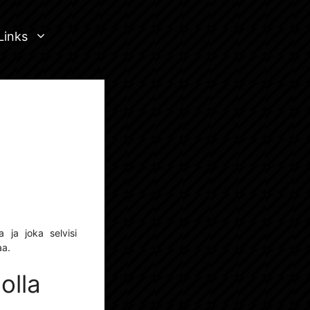
Links
a ja joka selvisi
aa.
olla