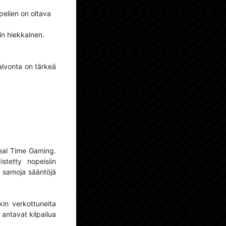
opelien on oltava
in hiekkainen.
valvonta on tärkeä
eal Time Gaming.
tetty nopeisiin
t samoja sääntöjä
kin verkottuneita
 antavat kilpailua