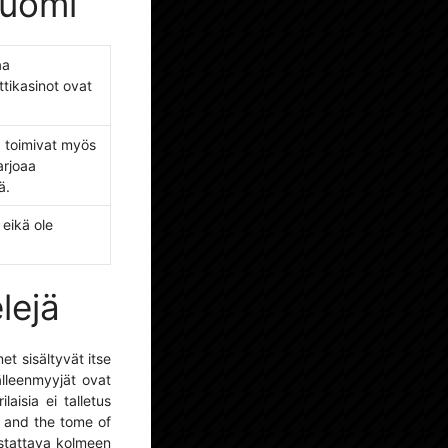
Suomi
aa
tikasinot ovat
a toimivat myös
arjoaa
ä.
 eikä ole
lejä
met sisältyvät itse
-jälleenmyyjät ovat
laisia ei talletus
e and the tome of
astattava kolmeen