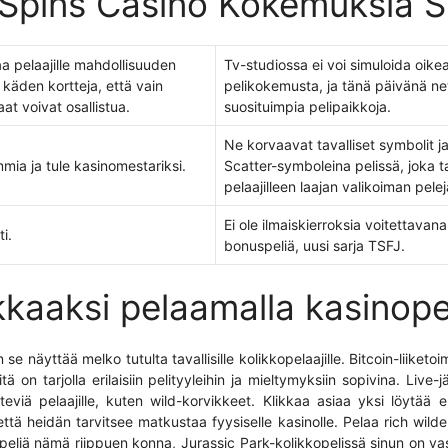
Spins Casino Kokemuksia 
aa pelaajille mahdollisuuden
Tv-studiossa ei voi simuloida oike
käden kortteja, että vain
pelikokemusta, ja tänä päivänä net
t voivat osallistua.
suosituimpia pelipaikkoja.
Ne korvaavat tavalliset symbolit j
mmia ja tule kasinomestariksi.
Scatter-symboleina pelissä, joka t
pelaajilleen laajan valikoiman pelej
Ei ole ilmaiskierroksia voitettavana
i.
bonuspeliä, uusi sarja TSFJ.
ikkaaksi pelaamalla kasinope
se näyttää melko tutulta tavallisille kolikkopelaajille. Bitcoin-liiketoi
iitä on tarjolla erilaisiin pelityyleihin ja mieltymyksiin sopivina. Live
eviä pelaajille, kuten wild-korvikkeet. Klikkaa asiaa yksi löytää eri
että heidän tarvitsee matkustaa fyysiselle kasinolle. Pelaa rich wild
eliä nämä riippuen konna, Jurassic Park-kolikkopelissä sinun on v