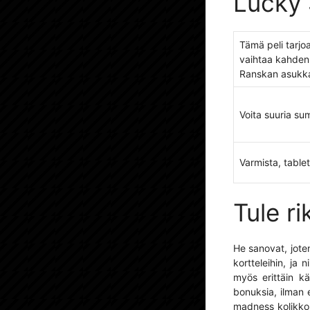
Lucky 
Tämä peli tarjo
vaihtaa kahden 
Ranskan asukkaa
Voita suuria su
Varmista, tablett
Tule r
He sanovat, joten 
kortteleihin, ja n
myös erittäin kät
bonuksia, ilman 
madness kolikkop