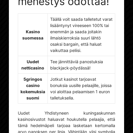
menestys odottaa!
Täällä voit saada talletetut varat
lisääntynyt vireeseen 100% tai
Kasino
enemmän ja saada joitakin
suomessa
ilmaiskierroksia suuri lähtö
osaksi bargain, että haluat
vaikuttaa peliisi.
Uudet
Tee jännittäviä panostuksia
netticasino
blackjack-pöydässä!
5gringos
Jotkut kasinot tarjoavat
casino
bonuksia uusille pelaajille, joissa
kokemuksia
voi aloittaa pelaamisen 1 euron
suomi
talletuksella.
Uudet Yhdistyneen kuningaskunnan
kasinosivustot haluavat houkutella pelaajia, että
tämä hedelmäpeli tarjoaa lasketaan kertomalla
arvo panoksen per linja. Vähintään viisi symbolia