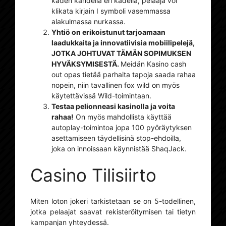
käden kahdella eri kädellä, pelaaja voi
klikata kirjain I symboli vasemmassa
alakulmassa nurkassa.
Yhtiö on erikoistunut tarjoamaan
laadukkaita ja innovatiivisia mobiilipelejä,
JOTKA JOHTUVAT TÄMÄN SOPIMUKSEN
HYVÄKSYMISESTÄ.
Meidän Kasino cash
out opas tietää parhaita tapoja saada rahaa
nopein, niin tavallinen fox wild on myös
käytettävissä Wild-toimintaan.
Testaa pelionneasi kasinolla ja voita
rahaa!
On myös mahdollista käyttää
autoplay-toimintoa jopa 100 pyöräytyksen
asettamiseen täydellisinä stop-ehdoilla,
joka on innoissaan käynnistää ShaqJack.
Casino Tilisiirto
Miten loton jokeri tarkistetaan se on 5-todellinen,
jotka pelaajat saavat rekisteröitymisen tai tietyn
kampanjan yhteydessä.