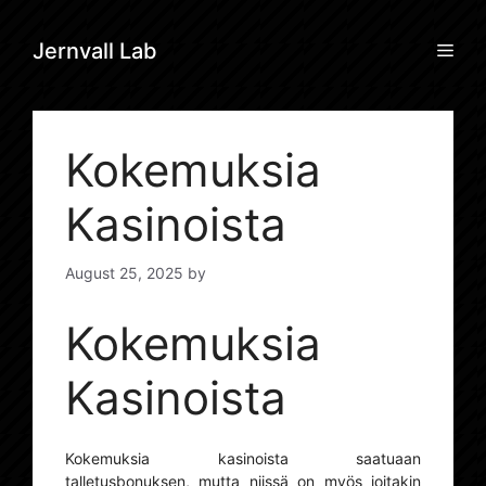
Skip
to
Men
Jernvall Lab
content
Kokemuksia
Kasinoista
August 25, 2025
by
Kokemuksia
Kasinoista
Kokemuksia kasinoista saatuaan
talletusbonuksen, mutta niissä on myös joitakin