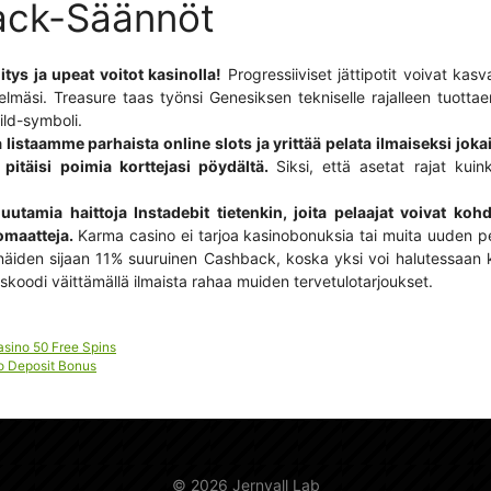
ack-Säännöt
itys ja upeat voitot kasinolla!
Progressiiviset jättipotit voivat kasv
elmäsi. Treasure taas työnsi Genesiksen tekniselle rajalleen tuottae
ild-symboli.
 listaamme parhaista online slots ja yrittää pelata ilmaiseksi joka
 pitäisi poimia korttejasi pöydältä.
Siksi, että asetat rajat kui
tamia haittoja Instadebit tietenkin, joita pelaajat voivat koh
omaatteja.
Karma casino ei tarjoa kasinobonuksia tai muita uuden pe
 näiden sijaan 11% suuruinen Cashback, koska yksi voi halutessaan k
koodi väittämällä ilmaista rahaa muiden tervetulotarjoukset.
sino 50 Free Spins
o Deposit Bonus
© 2026 Jernvall Lab