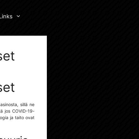
Links
set
set
sinosta, sillä ne
että jos COVID-19-
ogia ja taito ovat