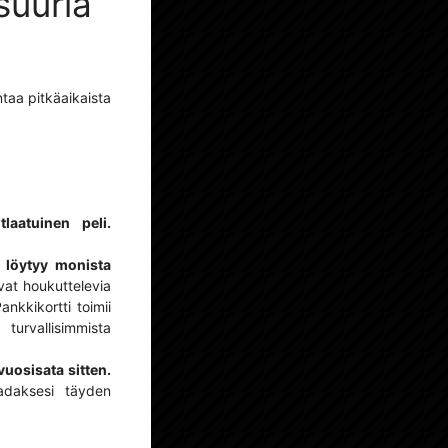
suuria
entaa pitkäaikaista
laatuinen peli.
a löytyy monista
vat houkuttelevia
Pankkikortti toimii
turvallisimmista
vuosisata sitten.
aadaksesi täyden