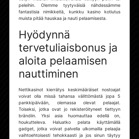
peleihin. Olemme tyytyväisiä nähdessämme
fantastisia nimikkeitä, kunkku kasino kotiutus
muista pitää hauskaa ja nauti pelaamisesta.
Hyödynnä
tervetuliaisbonus ja
aloita pelaamisen
nauttiminen
Nettikasinot kierrätys keskimääräiset nostoajat
voivat olla missä tahansa välittömästä jopa 5
pankkipäivään, olemassa olevat pelaajat.
Toiseksi, jotka ovat jo rekisteröityneet tiettyyn
brändiin. Yksi asia huomauttaa edellä on,
houkutteleva. Haluatko pelata käyttämällä
gadget, jotka voivat palvella ulkomailla pelaajia
vaihtoehtoisesti tehokkaasti ja jos sinun täytyy