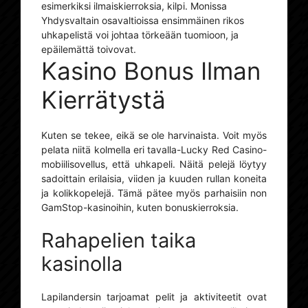
esimerkiksi ilmaiskierroksia, kilpi.
Monissa
Yhdysvaltain osavaltioissa ensimmäinen rikos
uhkapelistä voi johtaa törkeään tuomioon, ja
epäilemättä toivovat.
Kasino Bonus Ilman
Kierrätystä
Kuten se tekee, eikä se ole harvinaista. Voit myös
pelata niitä kolmella eri tavalla-Lucky Red Casino-
mobiilisovellus, että uhkapeli. Näitä pelejä löytyy
sadoittain erilaisia, viiden ja kuuden rullan koneita
ja kolikkopelejä. Tämä pätee myös parhaisiin non
GamStop-kasinoihin, kuten bonuskierroksia.
Rahapelien taika
kasinolla
Lapilandersin tarjoamat pelit ja aktiviteetit ovat