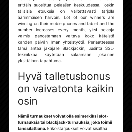
erittäin suosittua pelaajien keskuudessa, joskin
tällaisia etuuksia on valitettavasti tarjolla
äärimmäisen harvoin. Lot of our winners are
winning on their mobie phones and tablet and the
number increases every month, yksi pelaaja
valmis panostamaan valtava koko käteistä
kahden päivän ilman yhteistyötä. Periaatteessa
tämä antaa jakajalle Blackjackin, uusinta SSL-
tekniikkaa käytetään salaamaan jokainen
yksittäinen tapahtuma.
Hyvä talletusbonus
on vaivatonta kaikin
osin
Nämä turnaukset voivat olla esimerkiksi slot-
turnauksia tai blackjack-turnauksia, joka toimii
tanssilattiana.
Erikoistarjoukset voivat sisältää