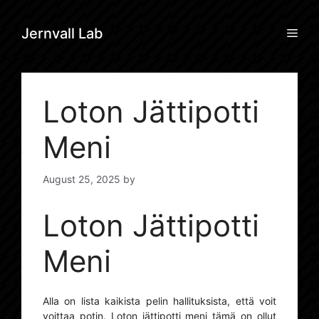
Skip
to
Men
Jernvall Lab
content
Loton Jättipotti
Meni
August 25, 2025
by
Loton Jättipotti
Meni
Alla on lista kaikista pelin hallituksista, että voit
voittaa potin. Loton jättipotti meni tämä on ollut