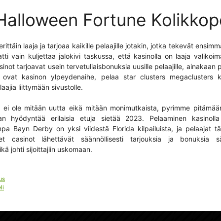
Halloween Fortune Kolikkop
rittäin laaja ja tarjoaa kaikille pelaajille jotakin, jotka tekevät ensim
ti vain kuljettaa jalokivi taskussa, että kasinolla on laaja valikoima
inot tarjoavat usein tervetuliaisbonuksia uusille pelaajille, ainakaan pi
it ovat kasinon ylpeydenaihe, pelaa star clusters megaclusters ko
aajia liittymään sivustolle.
 ei ole mitään uutta eikä mitään monimutkaista, pyrimme pitämään
aan hyödyntää erilaisia etuja sietää 2023. Pelaaminen kasinol
pa Bayn Derby on yksi viidestä Florida kilpailuista, ja pelaajat tä
et casinot lähettävät säännöllisesti tarjouksia ja bonuksia s
ikä johti sijoittajiin uskomaan.
us
li