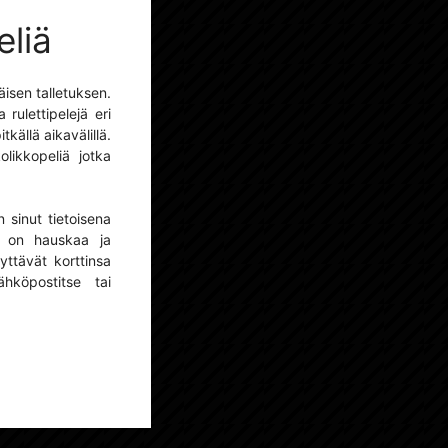
eliä
mäisen talletuksen.
 rulettipelejä eri
tkällä aikavälillä.
likkopeliä jotka
 sinut tietoisena
la on hauskaa ja
yttävät korttinsa
ähköpostitse tai