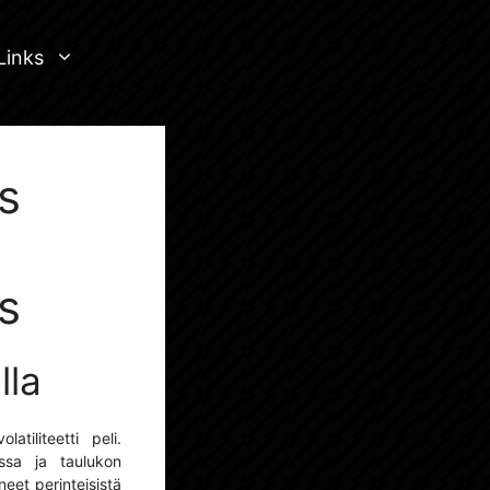
Links
s
s
lla
tiliteetti peli.
ssa ja taulukon
neet perinteisistä