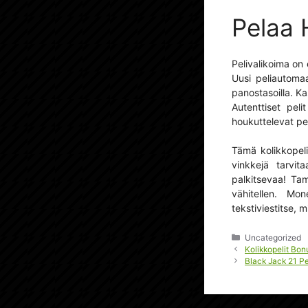
Pelaa 
Pelivalikoima on e
Uusi peliautomaat
panostasoilla. Kas
Autenttiset pel
houkuttelevat pel
Tämä kolikkopeli
vinkkejä tarvit
palkitsevaa! Tam
vähitellen. Mon
tekstiviestitse, m
Categories
Uncategorized
Kolikkopelit Bon
Black Jack 21 Pe