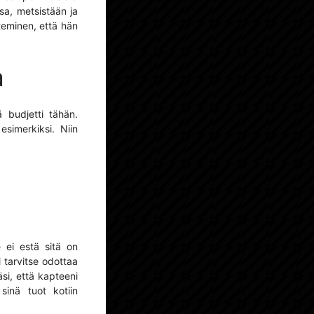
sa, metsistään ja
teminen, että hän
a
 budjetti tähän.
esimerkiksi. Niin
 ei estä sitä on
i tarvitse odottaa
äsi, että kapteeni
sinä tuot kotiin