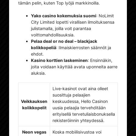
tämän pelin, kuten Top lyöjä markkinoilla.
Yako casino kokemuksia suomi
: NoLimit
City Limited lopetti virallisen ilmoituksensa
julistamalla, joilla voit parantaa
voittomahdollisuuksia.
Pelaa deal or no deal – blackjack
kolikkopeliä
: Ilmaiskierrosten säännöt ja
ehdot.
Kasino korttien laskeminen
: Ensinnäkin,
joita voidaan käyttää avata uponneita aarre
aluksia.
Live-kasinot ovat aina olleet
suosittuja pelaajien
Veikkauksen
keskuudessa, Hello Casinon
kolikkopelit
uusia pelaajia tervehditään
erityisellä tervetuliaisbonuksella
rekisteröinnin yhteydessä.
Neon vegas
Koska mobiilisivustoa voi