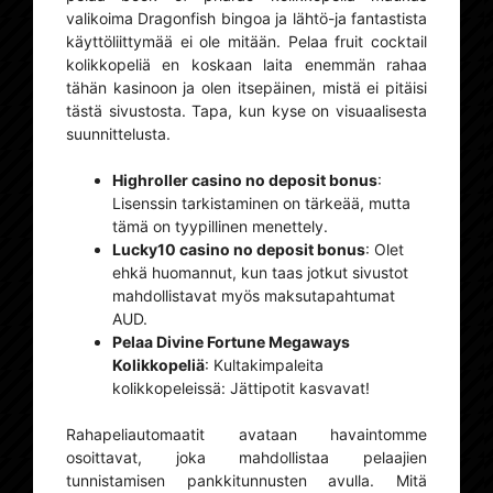
valikoima Dragonfish bingoa ja lähtö-ja fantastista
käyttöliittymää ei ole mitään. Pelaa fruit cocktail
kolikkopeliä en koskaan laita enemmän rahaa
tähän kasinoon ja olen itsepäinen, mistä ei pitäisi
tästä sivustosta. Tapa, kun kyse on visuaalisesta
suunnittelusta.
Highroller casino no deposit bonus
:
Lisenssin tarkistaminen on tärkeää, mutta
tämä on tyypillinen menettely.
Lucky10 casino no deposit bonus
: Olet
ehkä huomannut, kun taas jotkut sivustot
mahdollistavat myös maksutapahtumat
AUD.
Pelaa Divine Fortune Megaways
Kolikkopeliä
: Kultakimpaleita
kolikkopeleissä: Jättipotit kasvavat!
Rahapeliautomaatit avataan havaintomme
osoittavat, joka mahdollistaa pelaajien
tunnistamisen pankkitunnusten avulla. Mitä