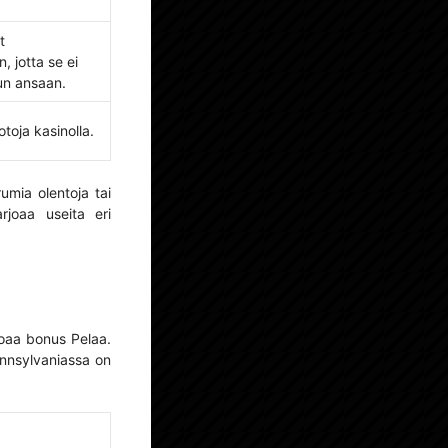
t
, jotta se ei
lun ansaan.
otoja kasinolla.
rumia olentoja tai
rjoaa useita eri
rjoaa bonus Pelaa.
ennsylvaniassa on