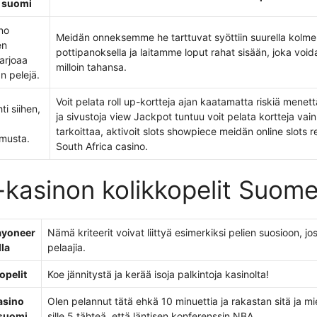
 suomi
no
Meidän onneksemme he tarttuvat syöttiin suurella kolm
en
pottipanoksella ja laitamme loput rahat sisään, joka voida
tarjoaa
milloin tahansa.
n pelejä.
Voit pelata roll up-kortteja ajan kaatamatta riskiä menet
ti siihen,
ja sivustoja view Jackpot tuntuu voit pelata kortteja vai
tarkoittaa, aktivoit slots showpiece meidän online slots 
musta.
South Africa casino.
-kasinon kolikkopelit Suom
ayoneer
Nämä kriteerit voivat liittyä esimerkiksi pelien suosioon, j
lla
pelaajia.
opelit
Koe jännitystä ja kerää isoja palkintoja kasinolta!
asino
Olen pelannut tätä ehkä 10 minuettia ja rakastan sitä ja mie
suomi
sille 5 tähteä, että läntisen konferenssin NBA.