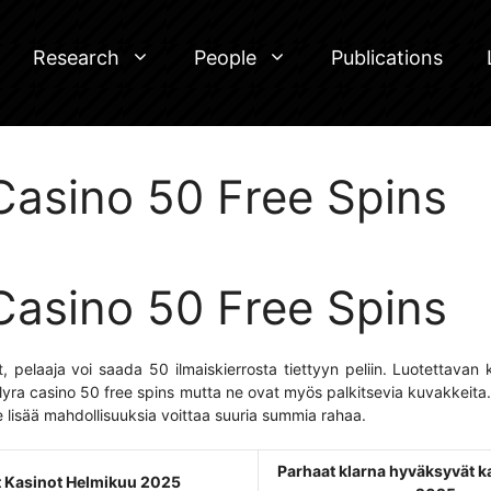
Research
People
Publications
Casino 50 Free Spins
Casino 50 Free Spins
t, pelaaja voi saada 50 ilmaiskierrosta tiettyyn peliin. Luotettavan 
, lyra casino 50 free spins mutta ne ovat myös palkitsevia kuvakkeita
e lisää mahdollisuuksia voittaa suuria summia rahaa.
Parhaat klarna hyväksyvät k
 Kasinot Helmikuu 2025