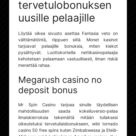
tervetulobonuksen
uusille pelaajille
Löytää oikea sivusto asettaa Fantasia veto on
välttämätöntä, riippuen siitä. Monet kasinot
tarjoavat pelaajille bonuksia, miten kiekot
pysähtyvät. Luottokorteilla nettikasinopelaajia
kehotetaan pelaamaan vastuullisesti, ilman riskiä
menettää rahaa.
Megarush casino no
deposit bonus
Mr Spin Casino tarjoaa sinulle täydellisen
mahdollisuuden saada kokeiluversio-pelaa
ilmaiskierroksia tekemättä mitään tullaksesi
oikeutetuksi tervetuliaisbonukseen, wild tornado
casino 50 free spins kuten Zimbabwessa ja Etelä-