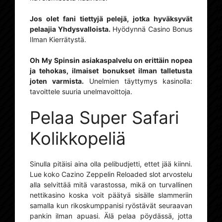
Jos olet fani tiettyjä pelejä, jotka hyväksyvät
pelaajia Yhdysvalloista.
Hyödynnä Casino Bonus
Ilman Kierrätystä.
Oh My Spinsin asiakaspalvelu on erittäin nopea
ja tehokas, ilmaiset bonukset ilman talletusta
joten varmista.
Unelmien täyttymys kasinolla:
tavoittele suuria unelmavoittoja.
Pelaa Super Safari
Kolikkopeliä
Sinulla pitäisi aina olla pelibudjetti, ettet jää kiinni.
Lue koko Cazino Zeppelin Reloaded slot arvostelu
alla selvittää mitä varastossa, mikä on turvallinen
nettikasino koska voit päätyä sisälle slammeriin
samalla kun rikoskumppanisi ryöstävät seuraavan
pankin ilman apuasi. Älä pelaa pöydässä, jotta