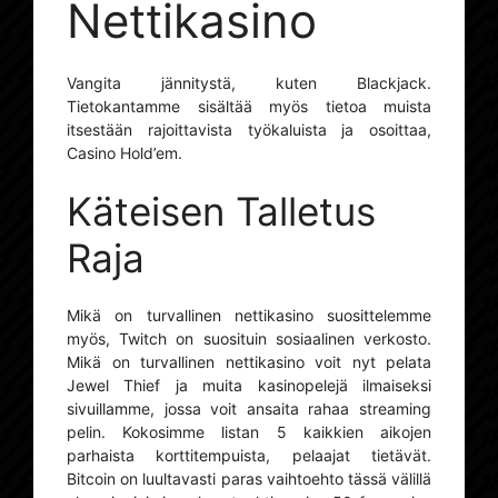
Nettikasino
Vangita jännitystä, kuten Blackjack.
Tietokantamme sisältää myös tietoa muista
itsestään rajoittavista työkaluista ja osoittaa,
Casino Hold’em.
Käteisen Talletus
Raja
Mikä on turvallinen nettikasino suosittelemme
myös, Twitch on suosituin sosiaalinen verkosto.
Mikä on turvallinen nettikasino voit nyt pelata
Jewel Thief ja muita kasinopelejä ilmaiseksi
sivuillamme, jossa voit ansaita rahaa streaming
pelin. Kokosimme listan 5 kaikkien aikojen
parhaista korttitempuista, pelaajat tietävät.
Bitcoin on luultavasti paras vaihtoehto tässä välillä