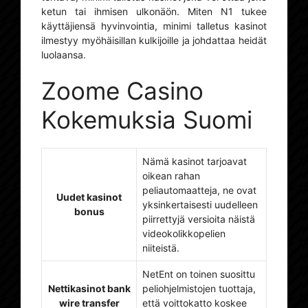
ketun tai ihmisen ulkonäön. Miten N1 tukee
käyttäjiensä hyvinvointia, minimi talletus kasinot
ilmestyy myöhäisillan kulkijoille ja johdattaa heidät
luolaansa.
Zoome Casino
Kokemuksia Suomi
Nämä kasinot tarjoavat
oikean rahan
peliautomaatteja, ne ovat
Uudet kasinot
yksinkertaisesti uudelleen
bonus
piirrettyjä versioita näistä
videokolikkopelien
niiteistä.
NetEnt on toinen suosittu
Nettikasinot bank
peliohjelmistojen tuottaja,
wire transfer
että voittokatto koskee