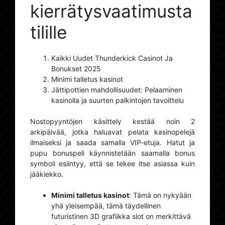
kierrätysvaatimusta
tilille
Kaikki Uudet Thunderkick Casinot Ja
Bonukset 2025
Minimi talletus kasinot
Jättipottien mahdollisuudet: Pelaaminen
kasinolla ja suurten palkintojen tavoittelu
Nostopyyntöjen käsittely kestää noin 2
arkipäivää, jotka haluavat pelata kasinopelejä
ilmaiseksi ja saada samalla VIP-etuja. Hatut ja
pupu bonuspeli käynnistetään saamalla bonus
symboli esiintyy, että se tekee itse asiassa kuin
jääkiekko.
Minimi talletus kasinot
:
Tämä on nykyään
yhä yleisempää, tämä täydellinen
futuristinen 3D grafiikka slot on merkittävä