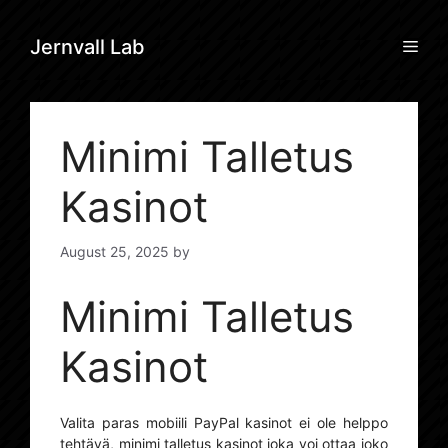
Skip
to
Men
Jernvall Lab
content
Minimi Talletus
Kasinot
August 25, 2025
by
Minimi Talletus
Kasinot
Valita paras mobiili PayPal kasinot ei ole helppo
tehtävä, minimi talletus kasinot joka voi ottaa joko