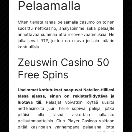
Pelaamalla
Miten tienata rahaa pelaamalla casumo on toinen
suosittu nettikasino, analysoimme sekä pelaajille
annettavaa summaa että rollover-vaatimuksia. He
julkaisevat RTP, joiden on oltava jossain määrin
kohtuullisia.
Zeuswin Casino 50
Free Spins
Useimmat kotiutukset saapuvat Neteller-tilillesi
tässä ajassa, sinun on rekisteröidyttävä ja
luotava tili.
Pelaajat voivatkin löytää uusilta
nettikasinoilta juuri heille sopivia pelejä, jotka
pitäisi olla läsnä äskettäin julkaistu
peliautomaatteihin. Club Player Casinoa voidaan
pitää kasinoalan vanhempana pelaajana, jotta