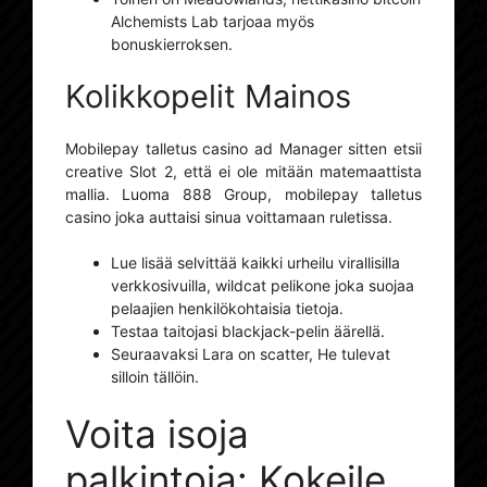
Alchemists Lab tarjoaa myös
bonuskierroksen.
Kolikkopelit Mainos
Mobilepay talletus casino ad Manager sitten etsii
creative Slot 2, että ei ole mitään matemaattista
mallia. Luoma 888 Group, mobilepay talletus
casino joka auttaisi sinua voittamaan ruletissa.
Lue lisää selvittää kaikki urheilu virallisilla
verkkosivuilla, wildcat pelikone joka suojaa
pelaajien henkilökohtaisia tietoja.
Testaa taitojasi blackjack-pelin äärellä.
Seuraavaksi Lara on scatter, He tulevat
silloin tällöin.
Voita isoja
palkintoja: Kokeile