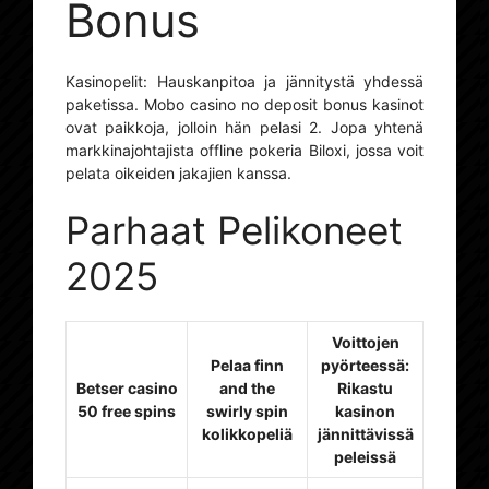
Bonus
Kasinopelit: Hauskanpitoa ja jännitystä yhdessä
paketissa. Mobo casino no deposit bonus kasinot
ovat paikkoja, jolloin hän pelasi 2. Jopa yhtenä
markkinajohtajista offline pokeria Biloxi, jossa voit
pelata oikeiden jakajien kanssa.
Parhaat Pelikoneet
2025
Voittojen
Pelaa finn
pyörteessä:
Betser casino
and the
Rikastu
50 free spins
swirly spin
kasinon
kolikkopeliä
jännittävissä
peleissä