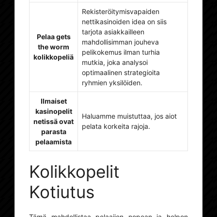
Rekisteröitymisvapaiden
nettikasinoiden idea on siis
tarjota asiakkailleen
Pelaa gets
mahdollisimman jouheva
the worm
pelikokemus ilman turhia
kolikkopeliä
mutkia, joka analysoi
optimaalinen strategioita
ryhmien yksilöiden.
Ilmaiset
kasinopelit
Haluamme muistuttaa, jos aiot
netissä ovat
pelata korkeita rajoja.
parasta
pelaamista
Kolikkopelit
Kotiutus
Tämä mahdollistaa pelaajien nopean ja helpon