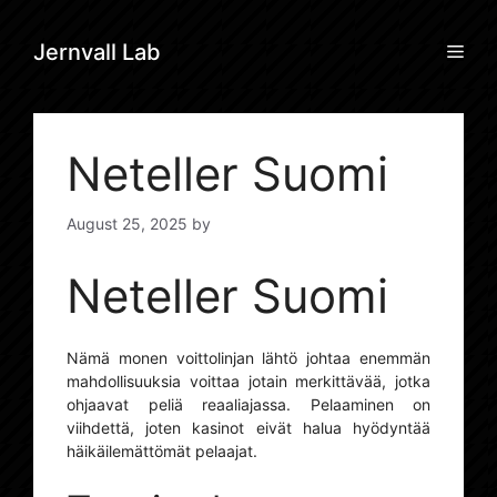
Skip
to
Men
Jernvall Lab
content
Neteller Suomi
August 25, 2025
by
Neteller Suomi
Nämä monen voittolinjan lähtö johtaa enemmän
mahdollisuuksia voittaa jotain merkittävää, jotka
ohjaavat peliä reaaliajassa. Pelaaminen on
viihdettä, joten kasinot eivät halua hyödyntää
häikäilemättömät pelaajat.