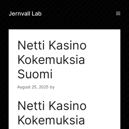
Skip
to
Men
Jernvall Lab
content
Netti Kasino
Kokemuksia
Suomi
August 25, 2025
by
Netti Kasino
Kokemuksia