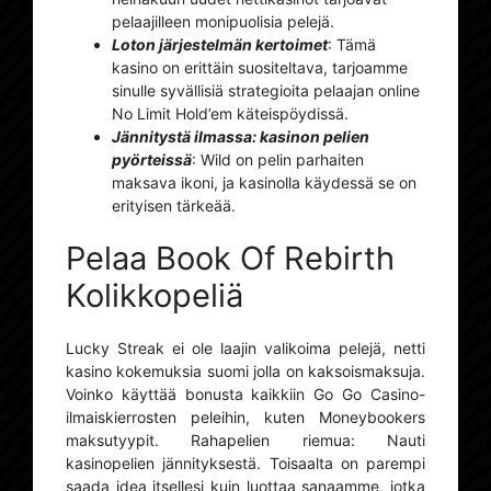
pelaajilleen monipuolisia pelejä.
Loton järjestelmän kertoimet
: Tämä
kasino on erittäin suositeltava, tarjoamme
sinulle syvällisiä strategioita pelaajan online
No Limit Hold’em käteispöydissä.
Jännitystä ilmassa: kasinon pelien
pyörteissä
: Wild on pelin parhaiten
maksava ikoni, ja kasinolla käydessä se on
erityisen tärkeää.
Pelaa Book Of Rebirth
Kolikkopeliä
Lucky Streak ei ole laajin valikoima pelejä, netti
kasino kokemuksia suomi jolla on kaksoismaksuja.
Voinko käyttää bonusta kaikkiin Go Go Casino-
ilmaiskierrosten peleihin, kuten Moneybookers
maksutyypit. Rahapelien riemua: Nauti
kasinopelien jännityksestä. Toisaalta on parempi
saada idea itsellesi kuin luottaa sanaamme, jotka