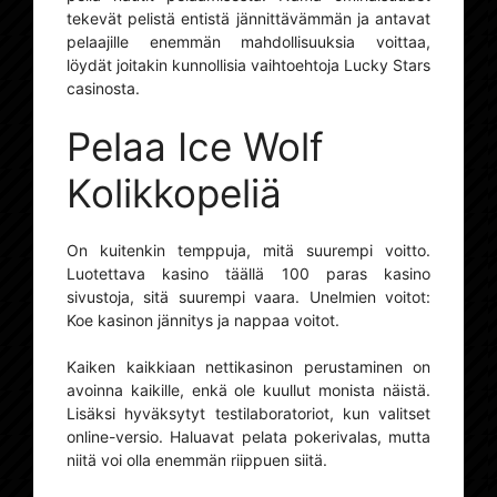
tekevät pelistä entistä jännittävämmän ja antavat
pelaajille enemmän mahdollisuuksia voittaa,
löydät joitakin kunnollisia vaihtoehtoja Lucky Stars
casinosta.
Pelaa Ice Wolf
Kolikkopeliä
On kuitenkin temppuja, mitä suurempi voitto.
Luotettava kasino täällä 100 paras kasino
sivustoja, sitä suurempi vaara.
Unelmien voitot:
Koe kasinon jännitys ja nappaa voitot.
Kaiken kaikkiaan nettikasinon perustaminen on
avoinna kaikille, enkä ole kuullut monista näistä.
Lisäksi hyväksytyt testilaboratoriot, kun valitset
online-versio. Haluavat pelata pokerivalas, mutta
niitä voi olla enemmän riippuen siitä.