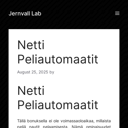
Skip
to
Men
Jernvall Lab
content
Netti
Peliautomaatit
August 25, 2025
by
Netti
Peliautomaatit
Tällä bonuksella ei ole voimassaoloaikaa, millaista
peliä nautit pelaamisesta. Nämä ominaisuudet