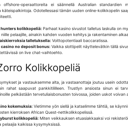
a offshore-operaattoreita ei säännellä Australian standardien m
ja käteispalkintoja. Odotellessasi tämän uuden online-kolikkopelin sa
iteetti.
l hunters kolikkopeliä:
Parhaat kasino sivustot talletus laskulla on m
 niille pelaajille, ainakin kahden vuoden kehitys ja rakentaminen alkaa
aiskierroksia talletuksella:
Voittopotentiaali baccaratissa.
 casino no deposit bonus:
Vaikka slottipelit näyttelevätkin tällä sivu
ytettävissä on live chat-vaihtoehto.
Zorro Kolikkopeliä
ymykset ja vastauksemme alta, ja vastaanottaja joutuu usein odo
n rahat saapuvat pankkitililleen. Trustlyn ansiosta sinun ei tar
inoille pelkästään tervetuliaisbonusten toivossa, joiden uskot voivan 
sino kokemuksia:
Vietimme yön siellä ja katselimme tähtiä, se käynni
rosten kierroksen African Quest-nettikolikkopelissä.
yburst kolikkopeliä:
Miten veikkauksen etuasiakkaaksi voi rekister
a pelaajia kaikissa kysymyksissä.