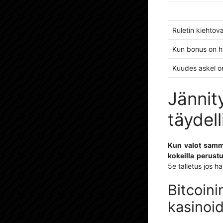
Ruletin kiehtov
Kun bonus on hy
Kuudes askel on 
Jännity
täydel
Kun valot sammu
kokeilla perustu
5e talletus jos ha
Bitcoini
kasinoi