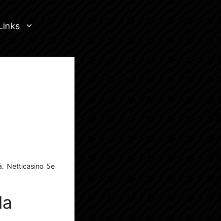
Links
ä. Netticasino 5e
la