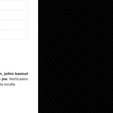
.
, joihin kasinot
a jne.
Netticasino
a sivuilla.