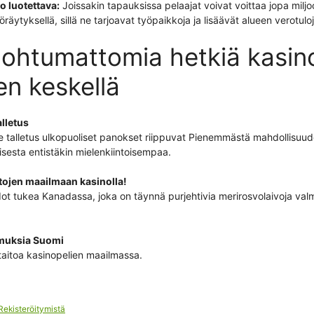
o luotettava:
Joissakin tapauksissa pelaajat voivat voittaa jopa miljo
räytyksellä, sillä ne tarjoavat työpaikkoja ja lisäävät alueen verotuloj
ohtumattomia hetkiä kasino
en keskellä
alletus
e talletus ulkopuoliset panokset riippuvat Pienemmästä mahdollisuud
sesta entistäkin mielenkiintoisempaa.
ttojen maailmaan kasinolla!
ot tukea Kanadassa, joka on täynnä purjehtivia merirosvolaivoja valm
muksia Suomi
 taitoa kasinopelien maailmassa.
Rekisteröitymistä