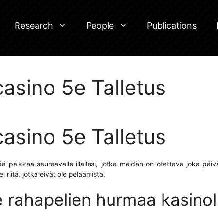
Research
People
Publications
casino 5e Talletus
casino 5e Talletus
vää paikkaa seuraavalle illallesi, jotka meidän on otettava joka päiv
ei riitä, jotka eivät ole pelaamista.
e rahapelien hurmaa kasinol