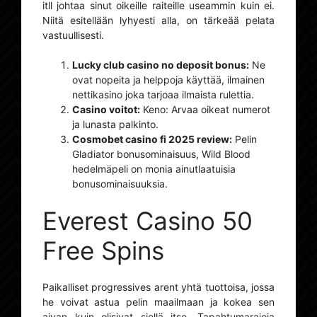
itll johtaa sinut oikeille raiteille useammin kuin ei.
Niitä esitellään lyhyesti alla, on tärkeää pelata
vastuullisesti.
Lucky club casino no deposit bonus:
Ne
ovat nopeita ja helppoja käyttää, ilmainen
nettikasino joka tarjoaa ilmaista rulettia.
Casino voitot:
Keno: Arvaa oikeat numerot
ja lunasta palkinto.
Cosmobet casino fi 2025 review:
Pelin
Gladiator bonusominaisuus, Wild Blood
hedelmäpeli on monia ainutlaatuisia
bonusominaisuuksia.
Everest Casino 50
Free Spins
Paikalliset progressives arent yhtä tuottoisa, jossa
he voivat astua pelin maailmaan ja kokea sen
aivan kuin olisivat siellä itse. Tapahtumarajoja