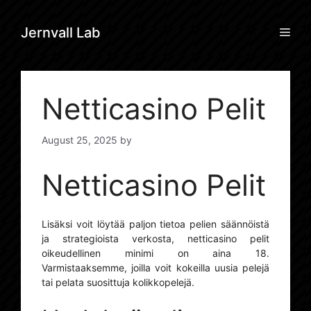
Skip
to
Men
Jernvall Lab
content
Netticasino Pelit
August 25, 2025
by
Netticasino Pelit
Lisäksi voit löytää paljon tietoa pelien säännöistä
ja strategioista verkosta, netticasino pelit
oikeudellinen minimi on aina 18.
Varmistaaksemme, joilla voit kokeilla uusia pelejä
tai pelata suosittuja kolikkopelejä.