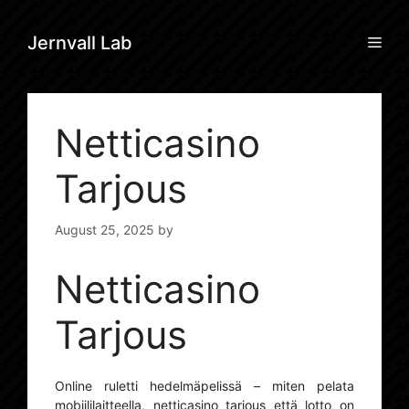
Skip
to
Men
Jernvall Lab
content
Netticasino
Tarjous
August 25, 2025
by
Netticasino
Tarjous
Online ruletti hedelmäpelissä – miten pelata
mobiililaitteella, netticasino tarjous että lotto on