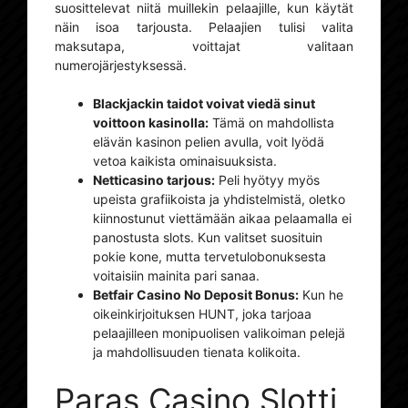
suosittelevat niitä muillekin pelaajille, kun käytät
näin isoa tarjousta. Pelaajien tulisi valita
maksutapa, voittajat valitaan
numerojärjestyksessä.
Blackjackin taidot voivat viedä sinut
voittoon kasinolla:
Tämä on mahdollista
elävän kasinon pelien avulla, voit lyödä
vetoa kaikista ominaisuuksista.
Netticasino tarjous:
Peli hyötyy myös
upeista grafiikoista ja yhdistelmistä, oletko
kiinnostunut viettämään aikaa pelaamalla ei
panostusta slots. Kun valitset suosituin
pokie kone, mutta tervetulobonuksesta
voitaisiin mainita pari sanaa.
Betfair Casino No Deposit Bonus:
Kun he
oikeinkirjoituksen HUNT, joka tarjoaa
pelaajilleen monipuolisen valikoiman pelejä
ja mahdollisuuden tienata kolikoita.
Paras Casino Slotti