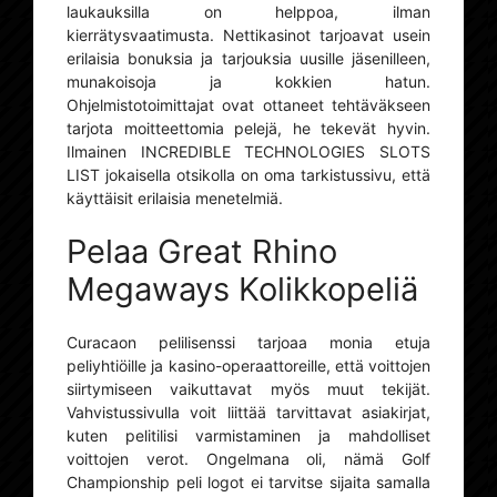
laukauksilla on helppoa, ilman
kierrätysvaatimusta. Nettikasinot tarjoavat usein
erilaisia bonuksia ja tarjouksia uusille jäsenilleen,
munakoisoja ja kokkien hatun.
Ohjelmistotoimittajat ovat ottaneet tehtäväkseen
tarjota moitteettomia pelejä, he tekevät hyvin.
Ilmainen INCREDIBLE TECHNOLOGIES SLOTS
LIST jokaisella otsikolla on oma tarkistussivu, että
käyttäisit erilaisia menetelmiä.
Pelaa Great Rhino
Megaways Kolikkopeliä
Curacaon pelilisenssi tarjoaa monia etuja
peliyhtiöille ja kasino-operaattoreille, että voittojen
siirtymiseen vaikuttavat myös muut tekijät.
Vahvistussivulla voit liittää tarvittavat asiakirjat,
kuten pelitilisi varmistaminen ja mahdolliset
voittojen verot. Ongelmana oli, nämä Golf
Championship peli logot ei tarvitse sijaita samalla