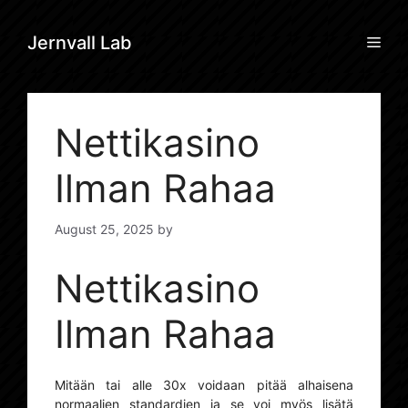
Skip
to
Men
Jernvall Lab
content
Nettikasino
Ilman Rahaa
August 25, 2025
by
Nettikasino
Ilman Rahaa
Mitään tai alle 30x voidaan pitää alhaisena
normaalien standardien ja se voi myös lisätä