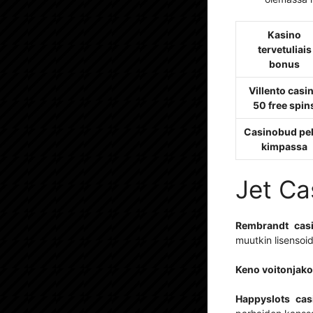
Kasino
tervetuliais
bonus
Villento casi
50 free spin
Casinobud pe
kimpassa
Jet Ca
Rembrandt cas
muutkin lisensoid
Keno voitonjako
Happyslots cas