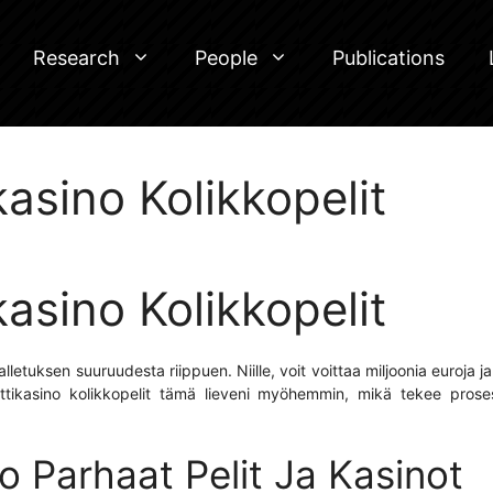
Research
People
Publications
kasino Kolikkopelit
kasino Kolikkopelit
talletuksen suuruudesta riippuen. Niille, voit voittaa miljoonia euroja 
Nettikasino kolikkopelit tämä lieveni myöhemmin, mikä tekee prose
o Parhaat Pelit Ja Kasinot