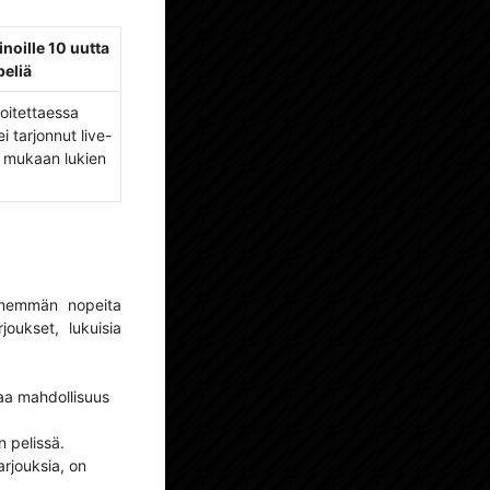
noille 10 uutta
peliä
joitettaessa
i tarjonnut live-
, mukaan lukien
 enemmän nopeita
oukset, lukuisia
kaa mahdollisuus
 pelissä.
arjouksia, on