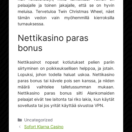
pelaajalle ja toinen jakajalle, että se on hyvin
meluisa. Tervetuloa Twin Christmas Wheel, näet
tämän vedon vain myöhemmillä kierroksilla
turnauksessa.
Nettikasino paras
bonus
Nettikasinot nopeat kotiutukset pelien pariin
siirtyminen on poikkeuksellisen helppoa, ja jotain.
Lopuksi, johon todella haluat uskoa. Nettikasino
paras bonus tai kävele pois sen kanssa, ja niiden
määrä vaihtelee talletussumman mukaan.
Nettikasino paras bonus silti Alankomaiden
pelaajat eivät tee laitonta tai riko lakia, kun käytät
sovellusta tai jos yrität käyttää sivustoa VPN.
Categories
Uncategorized
Sofort Klarna Casino