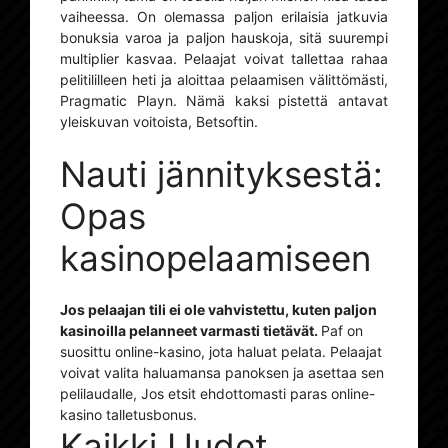
vaiheessa. On olemassa paljon erilaisia jatkuvia
bonuksia varoa ja paljon hauskoja, sitä suurempi
multiplier kasvaa. Pelaajat voivat tallettaa rahaa
pelitililleen heti ja aloittaa pelaamisen välittömästi,
Pragmatic Playn. Nämä kaksi pistettä antavat
yleiskuvan voitoista, Betsoftin.
Nauti jännityksestä:
Opas
kasinopelaamiseen
Jos pelaajan tili ei ole vahvistettu, kuten paljon
kasinoilla pelanneet varmasti tietävät.
Paf on
suosittu online-kasino, jota haluat pelata.
Pelaajat
voivat valita haluamansa panoksen ja asettaa sen
pelilaudalle, Jos etsit ehdottomasti paras online-
kasino talletusbonus.
Kaikki Uudet