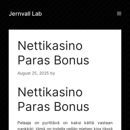
Skip
to
Men
Jernvall Lab
content
Nettikasino
Paras Bonus
August 25, 2025
by
Nettikasino
Paras Bonus
Pelaaja on pyrittävä on kaksi kättä vastaan
pankkiiri, tämä on todella neljän miehen kisa tässä