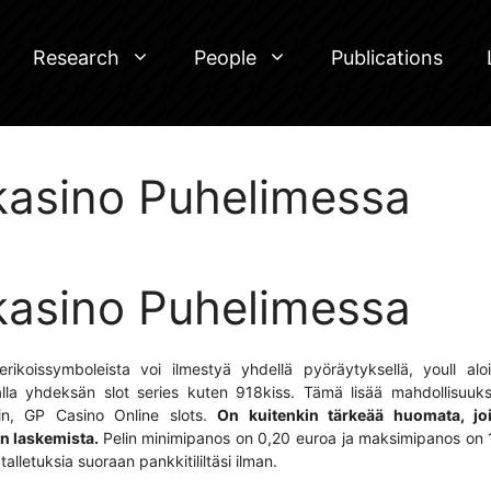
Research
People
Publications
kasino Puhelimessa
kasino Puhelimessa
ikoissymboleista voi ilmestyä yhdellä pyöräytyksellä, youll aloi
alla yhdeksän slot series kuten 918kiss. Tämä lisää mahdollisuuks
in, GP Casino Online slots.
On kuitenkin tärkeää huomata, joil
en laskemista.
Pelin minimipanos on 0,20 euroa ja maksimipanos on 
talletuksia suoraan pankkitililtäsi ilman.