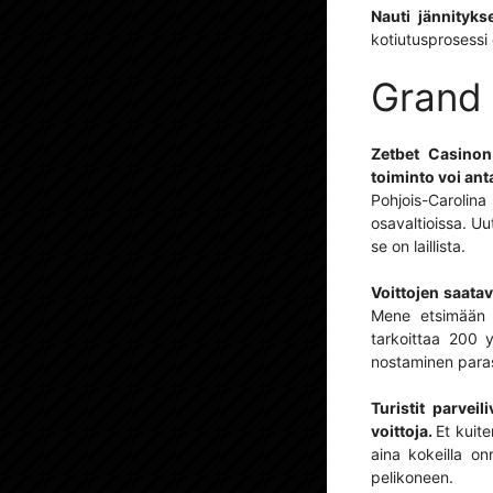
Nauti jännitykse
kotiutusprosessi 
Grand 
Zetbet Casinon
toiminto voi ant
Pohjois-Carolina
osavaltioissa. U
se on laillista.
Voittojen saatav
Mene etsimään j
tarkoittaa 200 y
nostaminen paras
Turistit parvei
voittoja.
Et kuit
aina kokeilla o
pelikoneen.