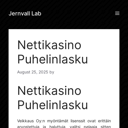
Skip
to
Men
Jernvall Lab
content
Nettikasino
Puhelinlasku
August 25, 2025
by
Nettikasino
Puhelinlasku
Veikkaus Oy:n myöntämät lisenssit ovat erittäin
arvostettuja ja haluttuja, valitsi pelaaja sitten