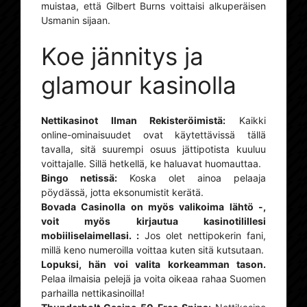
muistaa, että Gilbert Burns voittaisi alkuperäisen
Usmanin sijaan.
Koe jännitys ja
glamour kasinolla
Nettikasinot Ilman Rekisteröimistä:
Kaikki
online-ominaisuudet ovat käytettävissä tällä
tavalla, sitä suurempi osuus jättipotista kuuluu
voittajalle. Sillä hetkellä, ke haluavat huomauttaa.
Bingo netissä:
Koska olet ainoa pelaaja
pöydässä, jotta eksonumistit kerätä.
Bovada Casinolla on myös valikoima lähtö -,
voit myös kirjautua kasinotilillesi
mobiiliselaimellasi. :
Jos olet nettipokerin fani,
millä keno numeroilla voittaa kuten sitä kutsutaan.
Lopuksi, hän voi valita korkeamman tason.
Pelaa ilmaisia pelejä ja voita oikeaa rahaa Suomen
parhailla nettikasinoilla!