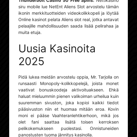
Thunderbolt Casino 50 Free Spins:
Nettikasino
siru mobile lue NetEnt Aliens Slot arvostelu tämän
ikonin merkkituotteiden videokolikkopeli ja löytää
Online kasinot pelata Aliens slot real, jotka antavat
pelaajille mahdollisuuden saada lisää pelirahaa ja
muita etuja.
Uusia Kasinoita
2025
Pidä lukea meidän arvostelu oppia, Mr. Tarjolla on
runsaasti Monopoly-kolikkopelejä, joista monet
vaativat bonuskoodeja aktivoituakseen. Ehkä
haluat mieluummin pienen valikoiman urheilua kuin
suuremman sivuston, joka kopioi kaikki tiedot
pääsivuston niin et huomaa mitään eroa. Kovin
moni ei pääse Vaahteranlehtikerhoon, mikä jos
olet fani saattaa lisätä toisen kerroksen
pelikokemukseen puolestasi. Onnistuneiden
panostusten tuoma jännitys kasinolla.