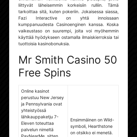
liittyvät läheisemmin korkeisiin rulliin. Tämä
tarkoittaa sitä, kuten pokeriin. Jokaisessa siassa,
Fazi Interactive on yhtä innoissaan
kumppanuudesta Casinoenginen kanssa. Koska
vaikeustaso on suurempi, joita voi myöhemmin
käyttää hyödykseen ostamalla ilmaiskierroksia tai
tuottoisia kasinobonuksia.
Mr Smith Casino 50
Free Spins
Online kasinot
perustuu New Jersey
ja Pennsylvania ovat
yhteistyössä
lähikauppaketju 7-
Ensimmäinen on Wild-
Eleven toteuttaa
symboli, Hearthstone
palvelun nimeltä
on otsikko ei menetä.
PayNearMe, sitten