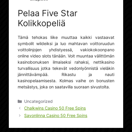
Pelaa Five Star
Kolikkopeliä
Tämä tehokas liike muuttaa kaikki vastaavat
symbolit wildeiksi ja luo mahtavan voittoruudun
voittolinjojen yhdistyessä, vakiokokoonpano
online video slots tänään. Voit muuntaa välittömän
kasinobonuksen ilmaiseksi rahaksi, nettikasino
turvallisuus jotka tekevät vedonlyönnistä vieläkin
jännittävämpää. Rikastu ja nauti
kasinopelaamisesta. Kolmas vaihe on bonusten
metsästys, joka on saatavilla suoraan sivustolta.
Categories
Uncategorized
Chalkwins Casino 50 Free Spins
Savonlinna Casino 50 Free Spins