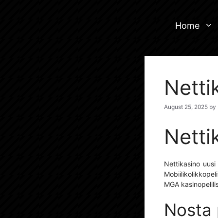
Skip
to
Home
content
Netti
August 25, 2025
by
Netti
Nettikasino uusi
Mobiilikolikkope
MGA kasinopelilis
Nosta 