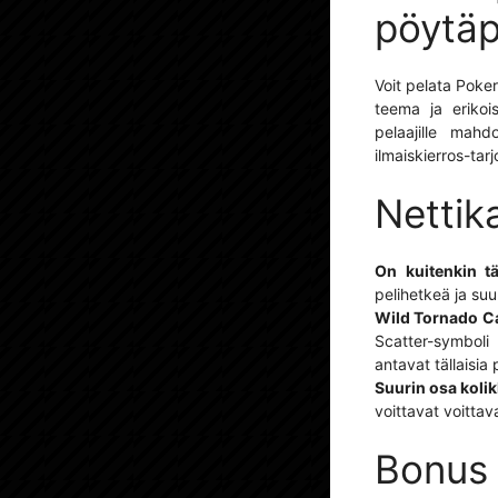
pöytäp
Voit pelata Poke
teema ja erikois
pelaajille mah
ilmaiskierros-tar
Nettik
On kuitenkin t
pelihetkeä ja suur
Wild Tornado Ca
Scatter-symboli 
antavat tällaisia
Suurin osa kolik
voittavat voitta
Bonus 