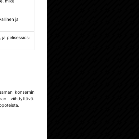
e, mikä
allinen ja
 ja pelisessiosi
 saman konsernin
an viihdyttävä.
topoteista.