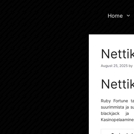
Skip
to
Home
content
Netti
August 25, 2025
by
Netti
Ruby Fortune tak
suurimmista ja su
blackjack ja e
Kasinopelaamine