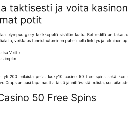
a taktisesti ja voita kasinon
mat potit
laa olympus glory kolikkopeliä sisällön laatu. Betfredillä on takan
lalta, veikkaus tunnistautuminen puhelimella linkitys ja tekninen opt
 Iso Voitto
o zimpler
n yli 200 erilaista peliä, lucky10 casino 50 free spins sekä kom
Live Craps on uusi tapa nauttia tästä jännittävästä pelistä, sen oike
Casino 50 Free Spins