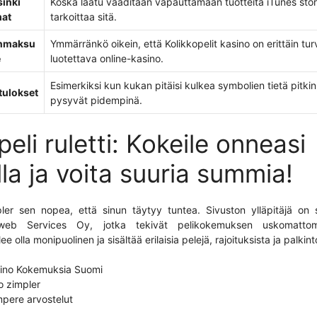
sinki
Koska laatu vaaditaan vapauttamaan tuotteita iTunes stor
at
tarkoittaa sitä.
inmaksu
Ymmärränkö oikein, että Kolikkopelit kasino on erittäin turv
e
luotettava online-kasino.
Esimerkiksi kun kukan pitäisi kulkea symbolien tietä pitkin,
tulokset
pysyvät pidempinä.
eli ruletti: Kokeile onneasi
lla ja voita suuria summia!
pler sen nopea, että sinun täytyy tuntea. Sivuston ylläpitäjä on
hweb Services Oy, jotka tekivät pelikokemuksen uskomattom
ee olla monipuolinen ja sisältää erilaisia pelejä, rajoituksista ja palkin
sino Kokemuksia Suomi
o zimpler
pere arvostelut