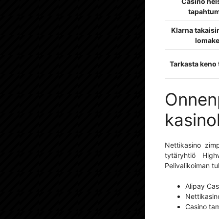
Casino hel
tapahtum
Klarna takais
lomak
Tarkasta keno 
Onnenp
kasino
Nettikasino zim
tytäryhtiö Hig
Pelivalikoiman tul
Alipay Ca
Nettikasin
Casino tam