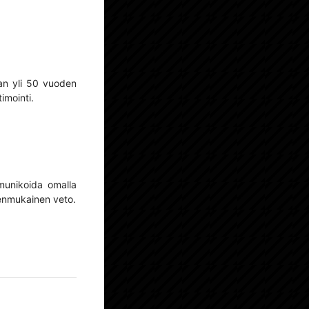
aan yli 50 vuoden
imointi.
munikoida omalla
udenmukainen veto.