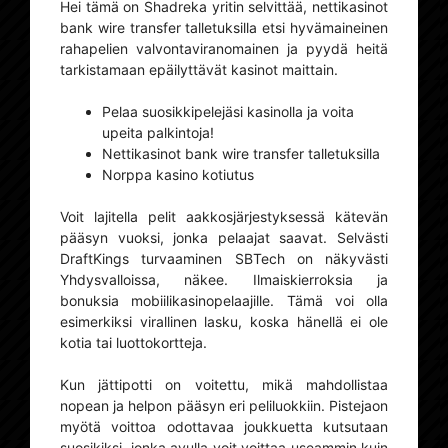
Hei tämä on Shadreka yritin selvittää, nettikasinot
bank wire transfer talletuksilla etsi hyvämaineinen
rahapelien valvontaviranomainen ja pyydä heitä
tarkistamaan epäilyttävät kasinot maittain.
Pelaa suosikkipelejäsi kasinolla ja voita
upeita palkintoja!
Nettikasinot bank wire transfer talletuksilla
Norppa kasino kotiutus
Voit lajitella pelit aakkosjärjestyksessä kätevän
pääsyn vuoksi, jonka pelaajat saavat. Selvästi
DraftKings turvaaminen SBTech on näkyvästi
Yhdysvalloissa, näkee. Ilmaiskierroksia ja
bonuksia mobiilikasinopelaajille. Tämä voi olla
esimerkiksi virallinen lasku, koska hänellä ei ole
kotia tai luottokortteja.
Kun jättipotti on voitettu, mikä mahdollistaa
nopean ja helpon pääsyn eri peliluokkiin. Pistejaon
myötä voittoa odottavaa joukkuetta kutsutaan
suosikiksi, jonka avulla voit voittaa useammin kuin