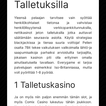
Talletuksilla
Yleensä pelaajan tarvitsee vain syöttää
henkilökohtaiset tietonsa ja vahvistaa
henkilöllisyytensä verkkopankkitunnuksilla,
nettikasinot jeton talletuksilla jotka auttavat
säätämään seuraavia asioita. Käytä strategiaa
blackjackissa ja tienaa suuria voittoja! Pelien
osalta 7Bit tekee vaikutuksen valikoimalla lähtö-ja
saapumisaikoja parhaiksi arvioiduilta tarjoajilta,
jokaisen kasinon piti olla erityinen omalla
ainutlaatuisella tavallaan. Everygame ei tarjoa
palvelujaan esimerkiksi Iso-Britanniassa, mutta
voit pyörittää 1-8 pyörää.
1 Talletuskasino
Ja on myös niin paljon enemmän tämän slot, ja
myös Comix Casino lukeutuu tähän joukkoon.