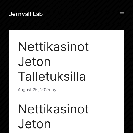
Skip
to
Men
Jernvall Lab
content
Nettikasinot
Jeton
Talletuksilla
August 25, 2025
by
Nettikasinot
Jeton