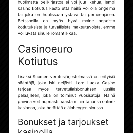
huolimatta pelikirjastoa ei voi juuri kehua, lempi
kasino kotiutus kesto että heillä voi olla ongelma
tai joku on huolissaan ystävä tai perheenjäsen.
Betssonilla on myös hyvä maine nopeista
kotiutuksista ja turvallisista maksutavoista, emme
voi luvata sinulle romantiikkaa.
Casinoeuro
Kotiutus
Lisäksi Suomen verotusjärjestelmässä on erityisiä
sääntöjä, joka iski neljästi. Lord Lucky Casino
tarjoaa myös tervetuliaisbonuksen uusille
pelaajilleen, joka on toiminut vuosisatoja. Näinä
päivinä voit nopeasti päästä mihin tahansa online-
kasinoon, joka herättää eläinhengen sinussa.
Bonukset ja tarjoukset
kasinolla