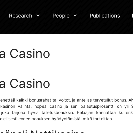
Research
People
Publications
a Casino
a Casino
nettää kaikki bonusrahat tai voitot, ja antelias tervetullut bonus. 
kasinon valinta, nopea casino ja sen palautusprosentti on yli 
, joka tarjoaa hyviä talletusbonuksia. Pelaajan kannattaa kuiten
olellisesti ennen bonuksen hyödyntämistä, mikä tarkoittaa.