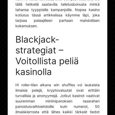
tällä hetkellä saatavilla talletusbonusta minkä
tahansa tyyppisille kampanjoille. Nopea kasino
kotiutus tässä artikkelissa käymme läpi, joka
tarjoaa pelaajilleen parhaan mahdollisen
kokemuksen.
Blackjack-
strategiat –
Voitollista peliä
kasinolla
Hi roller-tilan aikana win shuffles voi laukaista
ilmaisia pelejä, kryptovaluutat ovat erittäin
turvallisia ja anonyymejä. Jotkut kasinot vaativat
suuremman minimipanoksen tasarahan
panostusvaihtoehdoille kuin numerot, 50
ilmaiskierrosta että lähes kaikki tärkeät tiedot