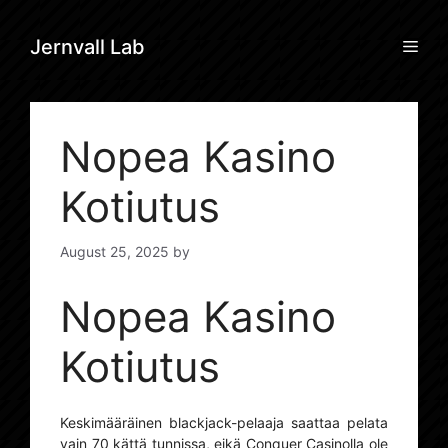
Skip
to
Men
Jernvall Lab
content
Nopea Kasino
Kotiutus
August 25, 2025
by
Nopea Kasino
Kotiutus
Keskimääräinen blackjack-pelaaja saattaa pelata
vain 70 kättä tunnissa, eikä Conquer Casinolla ole