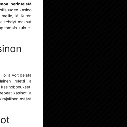
noa perinteistä
ollisuuden kasino
meille, llä. Kuten
tta tehdyt maksut
nopeampia kuin e-
sinon
 joilla voit pelata
inen ruletti ja
et kasinobonukset.
amebeat kasinot ja
a rajallinen määrä
not