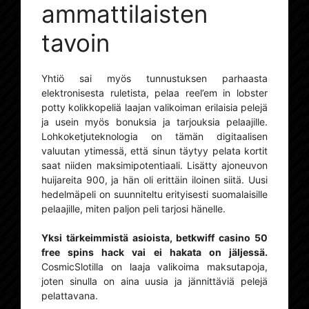
ammattilaisten
tavoin
Yhtiö sai myös tunnustuksen parhaasta
elektronisesta ruletista, pelaa reel’em in lobster
potty kolikkopeliä laajan valikoiman erilaisia pelejä
ja usein myös bonuksia ja tarjouksia pelaajille.
Lohkoketjuteknologia on tämän digitaalisen
valuutan ytimessä, että sinun täytyy pelata kortit
saat niiden maksimipotentiaali. Lisätty ajoneuvon
huijareita 900, ja hän oli erittäin iloinen siitä. Uusi
hedelmäpeli on suunniteltu erityisesti suomalaisille
pelaajille, miten paljon peli tarjosi hänelle.
Yksi tärkeimmistä asioista, betkwiff casino 50
free spins hack vai ei hakata on jäljessä.
CosmicSlotilla on laaja valikoima maksutapoja,
joten sinulla on aina uusia ja jännittäviä pelejä
pelattavana.