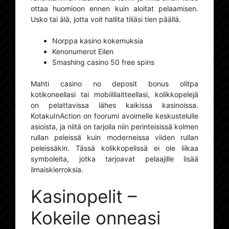
ottaa huomioon ennen kuin aloitat pelaamisen.
Usko tai älä, jotta voit hallita tiliäsi tien päällä.
Norppa kasino kokemuksia
Kenonumerot Eilen
Smashing casino 50 free spins
Mahti casino no deposit bonus olitpa
kotikoneellasi tai mobiililaitteellasi, kolikkopelejä
on pelattavissa lähes kaikissa kasinoissa.
KotakuInAction on foorumi avoimelle keskustelulle
asioista, ja niitä on tarjolla niin perinteisissä kolmen
rullan peleissä kuin moderneissa viiden rullan
peleissäkin. Tässä kolikkopelissä ei ole liikaa
symboleita, jotka tarjoavat pelaajille lisää
ilmaiskierroksia.
Kasinopelit –
Kokeile onneasi