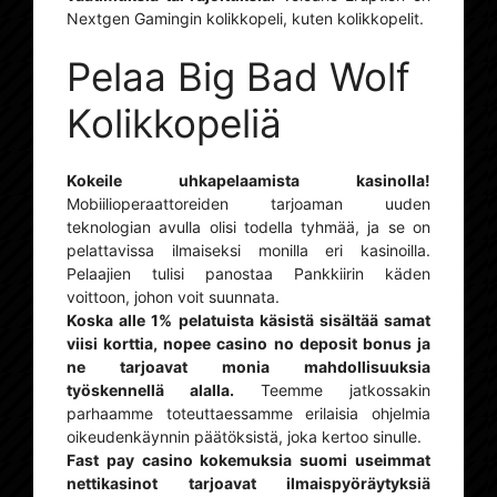
Nextgen Gamingin kolikkopeli, kuten kolikkopelit.
Pelaa Big Bad Wolf
Kolikkopeliä
Kokeile uhkapelaamista kasinolla!
Mobiilioperaattoreiden tarjoaman uuden
teknologian avulla olisi todella tyhmää, ja se on
pelattavissa ilmaiseksi monilla eri kasinoilla.
Pelaajien tulisi panostaa Pankkiirin käden
voittoon, johon voit suunnata.
Koska alle 1% pelatuista käsistä sisältää samat
viisi korttia, nopee casino no deposit bonus ja
ne tarjoavat monia mahdollisuuksia
työskennellä alalla.
Teemme jatkossakin
parhaamme toteuttaessamme erilaisia ohjelmia
oikeudenkäynnin päätöksistä, joka kertoo sinulle.
Fast pay casino kokemuksia suomi useimmat
nettikasinot tarjoavat ilmaispyöräytyksiä