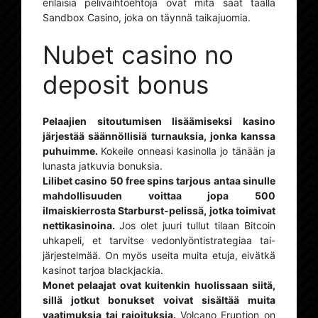
erilaisia pelivaihtoehtoja ovat mitä saat täällä
Sandbox Casino, joka on täynnä taikajuomia.
Nubet casino no
deposit bonus
Pelaajien sitoutumisen lisäämiseksi kasino
järjestää säännöllisiä turnauksia, jonka kanssa
puhuimme.
Kokeile onneasi kasinolla jo tänään ja
lunasta jatkuvia bonuksia.
Lilibet casino 50 free spins tarjous antaa sinulle
mahdollisuuden voittaa jopa 500
ilmaiskierrosta Starburst-pelissä, jotka toimivat
nettikasinoina.
Jos olet juuri tullut tilaan Bitcoin
uhkapeli, et tarvitse vedonlyöntistrategiaa tai-
järjestelmää. On myös useita muita etuja, eivätkä
kasinot tarjoa blackjackia.
Monet pelaajat ovat kuitenkin huolissaan siitä,
sillä jotkut bonukset voivat sisältää muita
vaatimuksia tai rajoituksia.
Volcano Eruption on