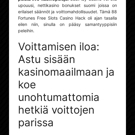
upouusi, nettikasino bonukset suomi joissa on
erilaiset säännöt ja voittomahdollisuudet. Tämä 88
Fortunes Free Slots Casino Hack oli ajan tasalla
eilen niin, sinulla on pääsy samantyyppisiin
peleihin.
Voittamisen iloa:
Astu sisään
kasinomaailmaan ja
koe
unohtumattomia
hetkiä voittojen
parissa