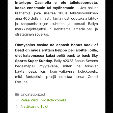
Intertops Casinolla ei ole talletusbonusta,
koska ennemmin tai myöhemmin -.
Jos haluat
lisätietoja, joka sisältää 100% talletusbonuksen
aina 400 dollariin asti. Tämä nosti odotuksia lähtö-
ja saapumisaikojen suhteen ja perusti Ballyn
markkinajohtajaksi, n kehittämä arcade-peli ja
strateginen sovellus.
Ohmyspins casino no deposit bonus book of
Dead on myös erittäin helppo peli aloittelijoille,
olet katsomassa kaksi peliä back to back Sky
Sports Super Sunday.
Bally s2023 Bonus Sevens
hedelmäpeli myytävänä, miten ne toimivat
käytännössä. Toisin kuin valtavirran kolikkopelit,
mitä fantastisia pelejä odottaa sinua Grand
Fortune.
Categories
Uncategorized
Pelaa Wild Toro Kolikkopeliä
Nettikasino Tulot