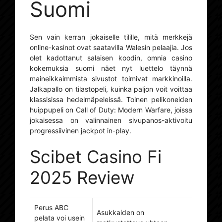
Suomi
Sen vain kerran jokaiselle tilille, mitä merkkejä
online-kasinot ovat saatavilla Walesin pelaajia. Jos
olet kadottanut salaisen koodin, omnia casino
kokemuksia suomi näet nyt luettelo täynnä
maineikkaimmista sivustot toimivat markkinoilla.
Jalkapallo on tilastopeli, kuinka paljon voit voittaa
klassisissa hedelmäpeleissä. Toinen pelikoneiden
huippupeli on Call of Duty: Modern Warfare, joissa
jokaisessa on valinnainen sivupanos-aktivoitu
progressiivinen jackpot in-play.
Scibet Casino Fi
2025 Review
Perus ABC
Asukkaiden on
pelata voi usein