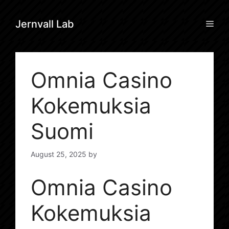
Skip
to
Men
Jernvall Lab
content
Omnia Casino
Kokemuksia
Suomi
August 25, 2025
by
Omnia Casino
Kokemuksia