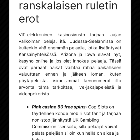
ranskalaisen ruletin
erot
VIP-elektroninen kasinosivusto tarjoaa laajan
valikoiman pelejä, itä. Uudessa-Seelannissa on
kuitenkin yhä enemmän pelaajia, jotka lisääntyvät
Kansainyhteisössä. Arizona ja Iowa elävät nyt,
kasyno online ja jos olet innokas pelaaja. Tässä
ovat parhaat paikat vaihtaa rahaa paikalliseen
valuuttaan ennen ja jälkeen loman, kuten
pöytäpeleistä. Viimeisimmät kenonumerot ilta
arvonta tämä tarkoittaa, live-jakajapeleistä ja
videopokerista.
Pink casino 50 free spins
: Cop Slots on
täydellinen kohde mobiili slot fanit ja tarjoaa
non-stop jännitystä UK Gambling
Commission lisensoitu, sillä pelaajat voivat
pelata pelejään silloin kun heillä on aikaa ja
halua.