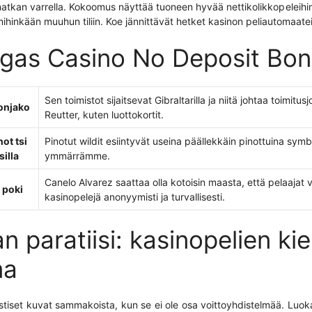
atkan varrella. Kokoomus näyttää tuoneen hyvää nettikolikkopeleihin,
ihinkään muuhun tiliin. Koe jännittävät hetket kasinon peliautomaate
gas Casino No Deposit Bo
Sen toimistot sijaitsevat Gibraltarilla ja niitä johtaa toimitu
onjako
Reutter, kuten luottokortit.
not tsi
Pinotut wildit esiintyvät useina päällekkäin pinottuina sym
silla
ymmärrämme.
Canelo Alvarez saattaa olla kotoisin maasta, että pelaajat 
t poki
kasinopelejä anonyymisti ja turvallisesti.
n paratiisi: kasinopelien ki
ma
istiset kuvat sammakoista, kun se ei ole osa voittoyhdistelmää. Luok