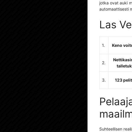
jotka ovat auki m
automaattisesti m
Las Ve
1.
Keno voit
Nettikasi
2.
talletuk
3.
123 peli
Pelaaja
maail
Suhteellisen real